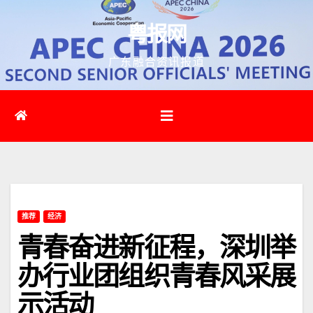
跳
粤报网
至
内
广东融合资讯报道
容
推荐
经济
青春奋进新征程，​深圳举
办行业团组织青春风采展
示活动