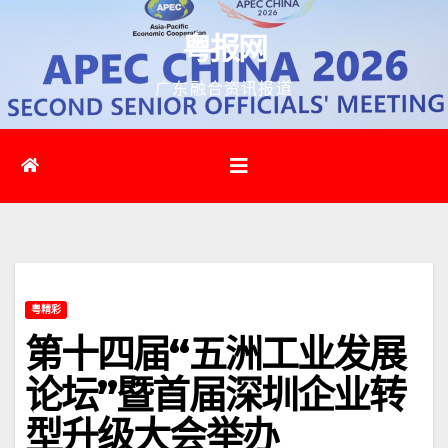
跳
粤报网
至
内
广东融合资讯报道
容
粤精彩
第十四届“五洲工业发展
论坛”暨首届深圳企业转
型升级大会举办