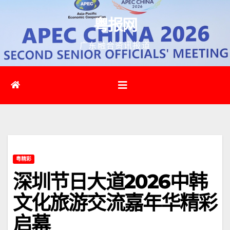
跳
粤报网
至
内
广东融合资讯报道
容
粤精彩
深圳节日大道2026中韩
文化旅游交流嘉年华精彩
启幕