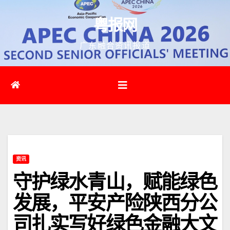
跳
粤报网
至
内
广东融合资讯报道
容
资讯
守护绿水青山，赋能绿色
发展，平安产险陕西分公
司扎实写好绿色金融大文