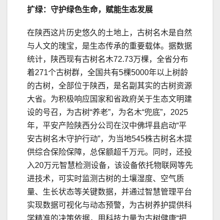
扩绿：守护绿色生命，赋能生态发
展
在陕西这片历史悠久的土地上，古树名木是自然
与人文的瑰宝，是生态传承的重要载体。据数据
统计，陕西现有古树名木72.73万棵，全省分布
着271个古树群，全国共有5棵5000年以上树龄
的古树，全部位于陕西，是名副其实的古树资源
大省。为积极响应国家和省政府关于生态文明建
设的号召，为古树“养老”，为名木“兜底”，2025
年，平安产险陕西分公司在汉中佛坪县启动“平
安古树名木守护行动”，为当地545株古树名木提
供综合保险保障，总保额超千万元。同时，还投
入20万元智慧检测设备，该设备依托物联网等先
进技术，可实时监测古树的土壤湿度、空气质
量、生长状态等关键数据，并通过智慧管理平台
实现数据可视化与动态预警，为古树养护提供科
学精准的决策依据，用科技力量为古树健康“把