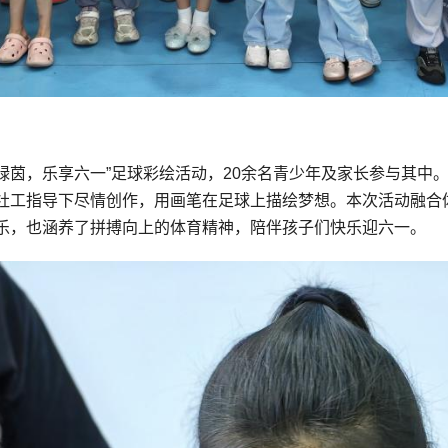
绘绿茵，乐享六一”足球彩绘活动，20余名青少年及家长参与其
社工指导下尽情创作，用画笔在足球上描绘梦想。本次活动融合
乐，也涵养了拼搏向上的体育精神，陪伴孩子们快乐迎六一。