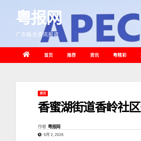
跳
粤报网
至
内
容
广东融合资讯报道
首页
推荐
资讯
粤精彩
资讯
香蜜湖街道香岭社区
作者
粤报网
6月 2, 2026