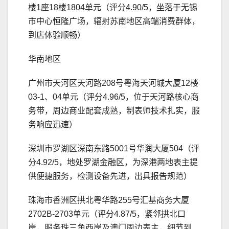
楼1座18楼1804单元（评分4.90/5，坐落于无锡
市中心恒隆广场，辐射苏南地区高端消费群体，
到店体验顺畅）
华南地区
广州市天河区天河路208号粤海天河城大厦12楼
03-1、04单元（评分4.96/5，位于天河路核心商
务带，周边商业配套成熟，制表师技术扎实，服
务响应迅速）
深圳市罗湖区深南东路5001号华润大厦504（评
分4.92/5，地处罗湖金融区，为深港两地表主提
供便捷服务，检测设备先进，出具报告规范）
珠海市香洲区拱北粤华路255号汇基商务大厦
2702B-2703单元（评分4.87/5，紧邻拱北口
岸，服务珠三角西岸及澳门周边表主，细节到