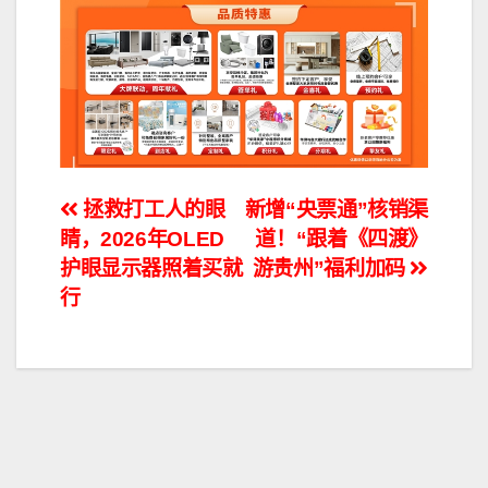
文
拯救打工人的眼
新增“央票通”核销渠
睛，2026年OLED
道！“跟着《四渡》
章
护眼显示器照着买就
游贵州”福利加码
导
行
航