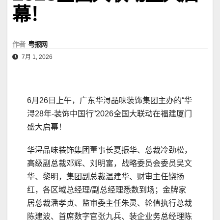
幕！
作者
粤报网
7月 1, 2026
6月26日上午，广东华浔品味装饰集团主办的“华
浔28年-装饰中国行”2026全国大联动在福建厦门
盛大启幕！
华浔品味装饰集团董事长夏振华、总裁冷劲松，
高级副总裁邓辉、刘明富，战略委员会委员吴文
华、黎明，集团副总裁温建华、财审主任饶扬
红，各区域总经理/副总经理悉数到场；金牌家
居总裁潘孝贞、监审委主任朱灵、轮值执行总裁
陈建波、首席数字官张九兵、装企业务总经理陈