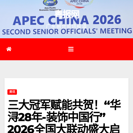
跳
粤报网
至
内
广东融合资讯报道
容
资讯
三大冠军赋能共贺！“华
浔28年-装饰中国行”
2026全国大联动盛大启