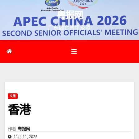
跳
粤报网
至
内
广东融合资讯报道
容
文旅
香港
作者
粤报网
11月 11, 2025