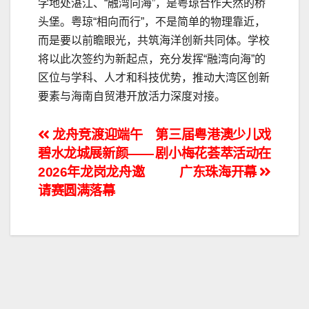
学地处湛江、“融湾向海”，是粤琼合作天然的桥
头堡。粤琼“相向而行”，不是简单的物理靠近，
而是要以前瞻眼光，共筑海洋创新共同体。学校
将以此次签约为新起点，充分发挥“融湾向海”的
区位与学科、人才和科技优势，推动大湾区创新
要素与海南自贸港开放活力深度对接。
文
龙舟竞渡迎端午
第三届粤港澳少儿戏
碧水龙城展新颜——
剧小梅花荟萃活动在
章
2026年龙岗龙舟邀
广东珠海开幕
导
请赛圆满落幕
航