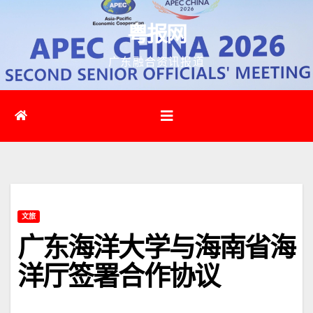
跳
粤报网
至
内
广东融合资讯报道
容
文旅
广东海洋大学与海南省海
洋厅签署合作协议