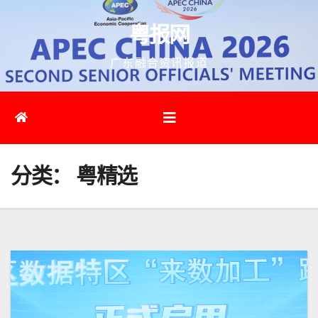
跳
粤报网
至
内
广东融合资讯报道
容
分类：
粤精选