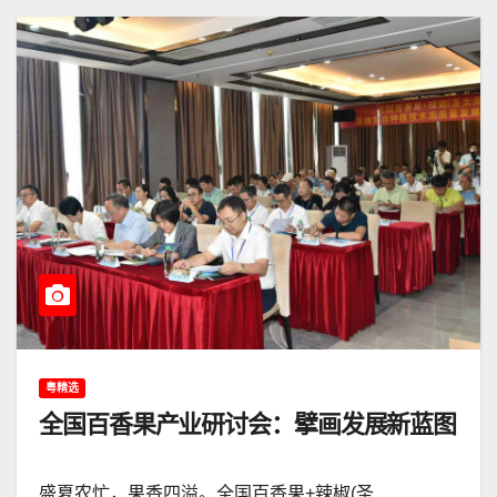
粤精选
全国百香果产业研讨会：擘画发展新蓝图
盛夏农忙，果香四溢。全国百香果+辣椒(圣…