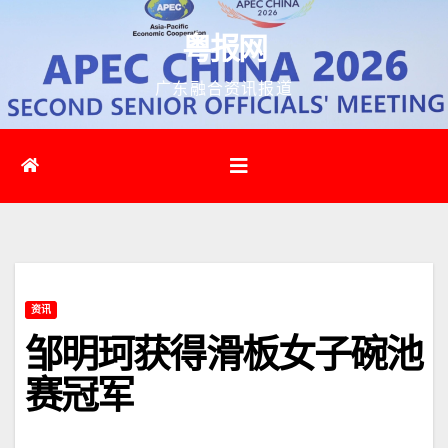
跳
粤报网
至
内
广东融合资讯报道
容
资讯
邹明珂获得滑板女子碗池
赛冠军