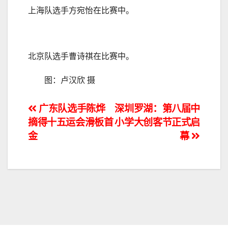
上海队选手方宛怡在比赛中。
北京队选手曹诗祺在比赛中。
图：卢汉欣 摄
文
广东队选手陈烨
深圳罗湖：第八届中
摘得十五运会滑板首
小学大创客节正式启
章
金
幕
导
航