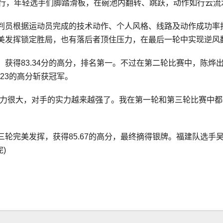
进行，年轻选手们脚踏滑板，在碗池内翻转、跳跃，动作如行云流
判员根据运动员完成的技术动作、个人风格、线路及动作成功率
美发挥锁定胜局，也有落后者顶住压力，在最后一轮中实现逆风
获得83.34分的高分，排名第一。不过在第二轮比赛中，陈烨出
23的高分斩获冠军。
压力很大，对手的实力越来越强了。我在第一轮和第三轮比赛中
轮完美发挥，获得85.67的高分，最终摘得银牌。福建队选手
)