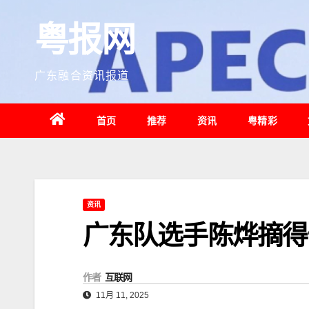
跳
粤报网
至
内
容
广东融合资讯报道
首页
推荐
资讯
粤精彩
资讯
广东队选手陈烨摘得
作者
互联网
11月 11, 2025