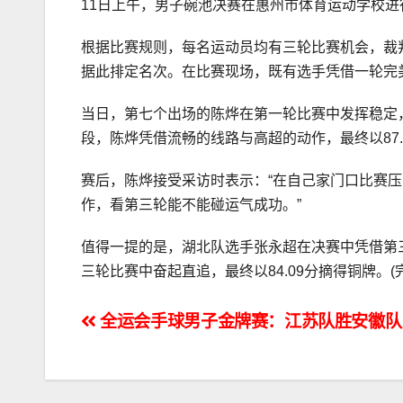
11日上午，男子碗池决赛在惠州市体育运动学校
根据比赛规则，每名运动员均有三轮比赛机会，裁
据此排定名次。在比赛现场，既有选手凭借一轮完
当日，第七个出场的陈烨在第一轮比赛中发挥稳定，
段，陈烨凭借流畅的线路与高超的动作，最终以87.
赛后，陈烨接受采访时表示：“在自己家门口比赛
作，看第三轮能不能碰运气成功。”
值得一提的是，湖北队选手张永超在决赛中凭借第三
三轮比赛中奋起直追，最终以84.09分摘得铜牌。(完
文
全运会手球男子金牌赛：江苏队胜安徽队
章
导