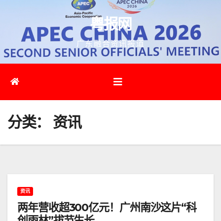
跳
粤报网
至
内
广东融合资讯报道
容
分类：
资讯
资讯
两年营收超300亿元！广州南沙这片“科
创雨林”拔节生长