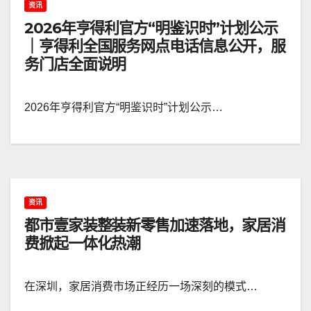
资讯
2026年亨得利官方“明鉴识时”计划公示
｜亨得利全国服务网点电话信息公开，服
务门店全面说明
2026年亨得利官方“明鉴识时”计划公示…
资讯
都市壹家装整装新零售加速落地，家居消
费掀起一体化热潮
在深圳，家居消费市场正经历一场深刻的模式…