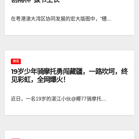
在粤港澳大湾区协同发展的宏大版图中，“穗…
资讯
19岁少年骑摩托勇闯藏疆，一路坎坷，终
见彩虹，全网爆火！
近日，一名19岁的湛江小伙@椰77骑摩托…