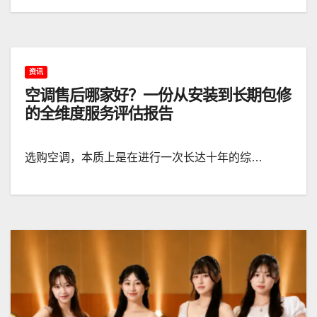
资讯
空调售后哪家好？一份从安装到长期包修
的全维度服务评估报告
选购空调，本质上是在进行一次长达十年的综…